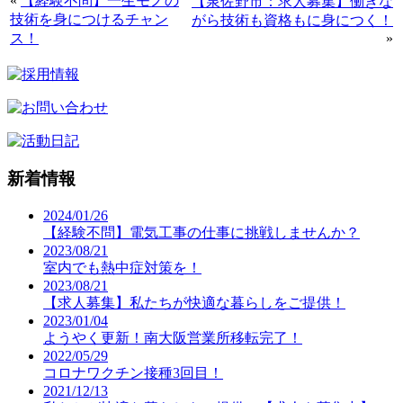
«
【経験不問】一生モノの
【泉佐野市：求人募集】働きな
技術を身につけるチャン
がら技術も資格もに身につく！
ス！
»
新着情報
2024/01/26
【経験不問】電気工事の仕事に挑戦しませんか？
2023/08/21
室内でも熱中症対策を！
2023/08/21
【求人募集】私たちが快適な暮らしをご提供！
2023/01/04
ようやく更新！南大阪営業所移転完了！
2022/05/29
コロナワクチン接種3回目！
2021/12/13