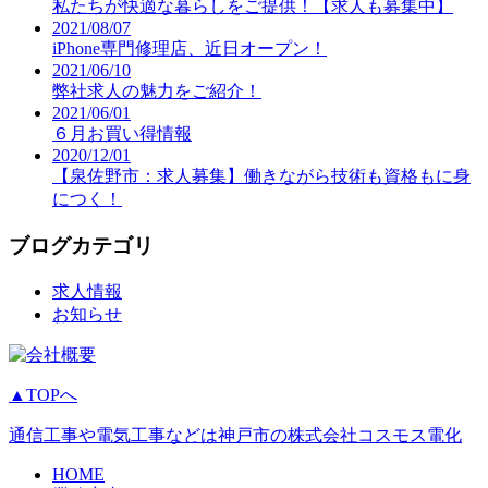
私たちが快適な暮らしをご提供！【求人も募集中】
2021/08/07
iPhone専門修理店、近日オープン！
2021/06/10
弊社求人の魅力をご紹介！
2021/06/01
６月お買い得情報
2020/12/01
【泉佐野市：求人募集】働きながら技術も資格もに身
につく！
ブログカテゴリ
求人情報
お知らせ
▲TOPへ
通信工事や電気工事などは神戸市の株式会社コスモス電化
HOME